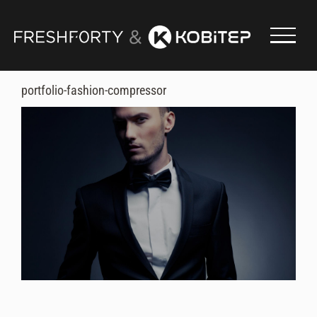
Skip
to
content
portfolio-fashion-compressor