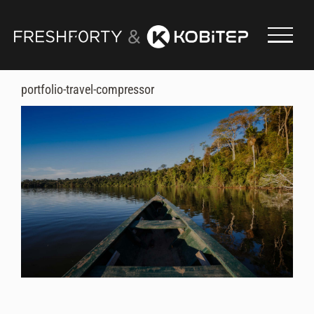
Skip
to
content
portfolio-travel-compressor