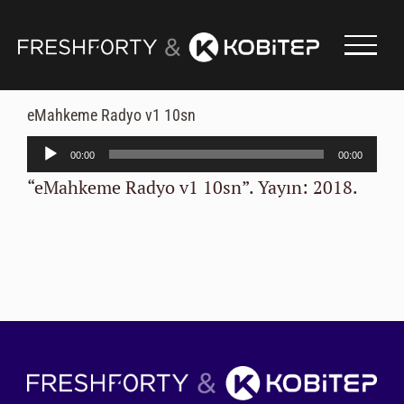
Skip
to
content
eMahkeme Radyo v1 10sn
Ses
00:00
00:00
oynatıcı
“eMahkeme Radyo v1 10sn”. Yayın: 2018.