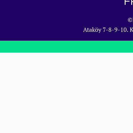
©
Ataköy 7-8-9-10. 