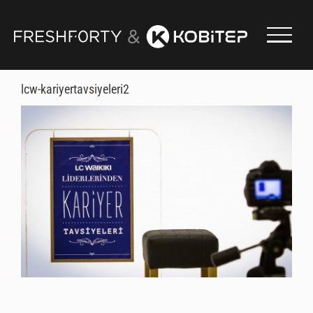
Skip
to
content
lcw-kariyertavsiyeleri2