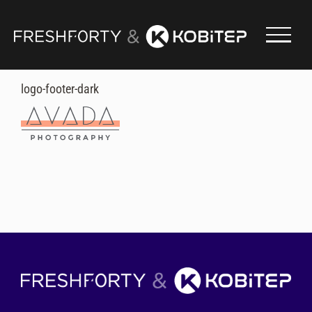
Skip
to
content
logo-footer-dark