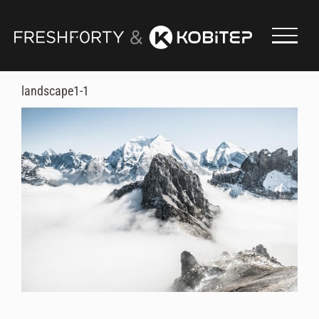
Skip
to
content
landscape1-1