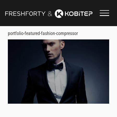
Skip
to
content
portfolio-featured-fashion-compressor