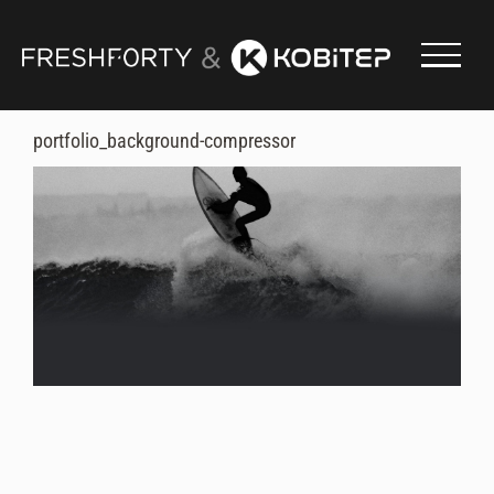
Skip
to
content
portfolio_background-compressor